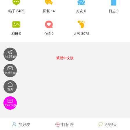




帖子 2409
回复 14
好友 0
日志 0



相册 0
心情 0
人气 3072

在线客服
繁體中文版

金币充值

首页

APP下载
加好友
打招呼
聊聊天


