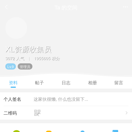
Ta 的空间


XL资源收集员
3072 人气
1955605 积分
|
Lv.9
管理员
资料
帖子
日志
相册
留言
个人签名
这家伙很懒, 什么也没留下...

二维码
