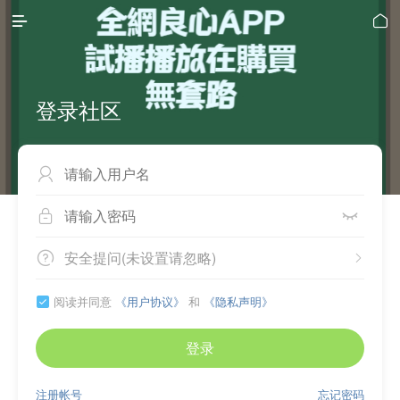


登录社区



安全提问(未设置请忽略)


阅读并同意
《用户协议》
和
《隐私声明》

登录
注册帐号
忘记密码