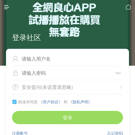


登录社区



安全提问(未设置请忽略)


阅读并同意
《用户协议》
和
《隐私声明》

登录
注册帐号
忘记密码