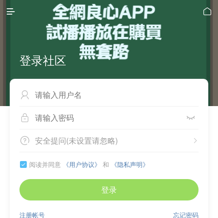


登录社区



安全提问(未设置请忽略)


阅读并同意
《用户协议》
和
《隐私声明》

登录
注册帐号
忘记密码